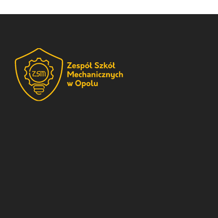
ul. E. Osmańczyka 22,
45-027 Opole
tel. (077) 454-38-50
sekretariat[at]zsm.opole.pl